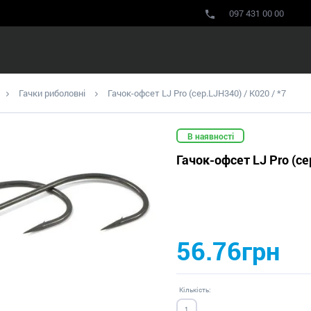
097 431 00 00
Гачки риболовні
Гачок-офсет LJ Pro (сер.LJH340) / K020 / *7
В наявності
Гачок-офсет LJ Pro (се
56.76грн
Кількість: