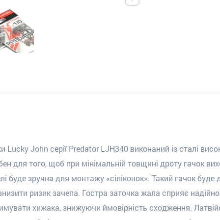
и Lucky John серії Predator LJH340 виконаний із сталі висо
ібен для того, щоб при мінімальній товщині дроту гачок в
лі буде зручна для монтажу «сіліконок». Такий гачок буде д
низити ризик зачепа. Гостра заточка жала сприяє надійном
римувати хижака, знижуючи ймовірність сходження. Латвій