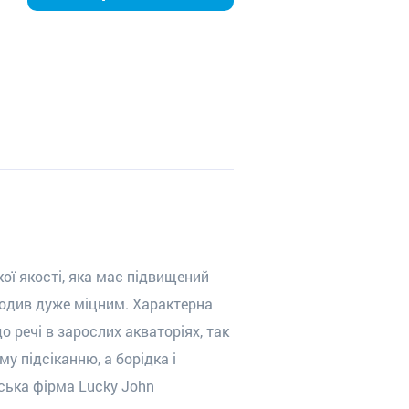
кої якості, яка має підвищений
иходив дуже міцним. Характерна
о речі в зарослих акваторіях, так
у підсіканню, а борідка і
ська фірма Lucky John