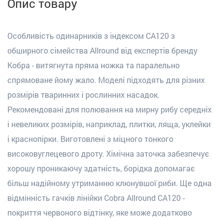
Опис товару
Особливість одинарників з індексом CA120 з
обширного сімейства Allround від експертів бренду
Кобра - витягнута пряма ножка та паралельно
спрямоване йому жало. Моделі підходять для різних
розмірів тваринних і рослинних насадок.
Рекомендовані для полювання на мирну рибу середніх
і невеликих розмірів, наприклад, плитки, ляща, уклейки
і краснопірки. Виготовлені з міцного тонкого
високовуглецевого дроту. Хімічна заточка забезпечує
хорошу проникаючу здатність, борідка допомагає
більш надійному утриманню клюнувшої риби. Ще одна
відмінність гачків лінійки Cobra Allround CA120 -
покриття червоного відтінку, яке може додатково