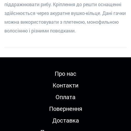
піддражнювати рибу. Кріплення до решти оснащенні
здійснюється через акуратне вушко-кільце. Дані гачки
можна використовувати з плетеною, монофильною
волосінню і різними поводками.
Про нас
Контакти
Оплата
Повернення
Доставка