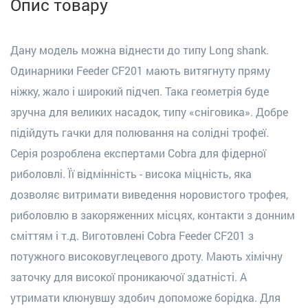
Опис товару
Дану модель можна віднести до типу Long shank.
Одинарники Feeder CF201 мають витягнуту пряму
ніжку, жало і широкий підчеп. Така геометрія буде
зручна для великих насадок, типу «сніговика». Добре
підійдуть гачки для полювання на солідні трофеї.
Серія розроблена експертами Cobra для фідерної
риболовлі. Її відмінність - висока міцність, яка
дозволяє витримати виведення норовистого трофея,
риболовлю в закоряженних місцях, контакти з донним
сміттям і т.д. Виготовлені Cobra Feeder CF201 з
потужного високовуглецевого дроту. Мають хімічну
заточку для високої проникаючої здатністі. А
утримати клюнувшу здобич допоможе борідка. Для