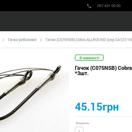
097 431 00 00
Гачки риболовні
Гачок (C075NSB) Cobra ALLROUND (сер.CA127/ K0
В наявності
Гачок (C075NSB) Cobr
*3шт.
45.15грн
Кількість: