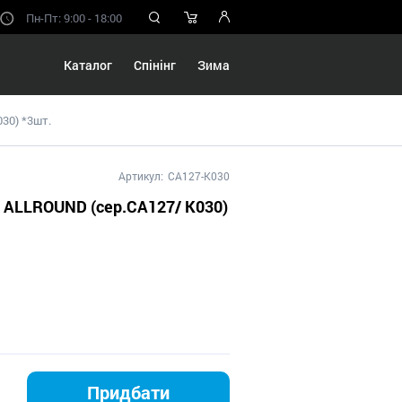
Пн-Пт: 9:00 - 18:00
Каталог
Спінінг
Зима
30) *3шт.
Артикул:
CA127-K030
a ALLROUND (сер.CA127/ K030)
Придбати