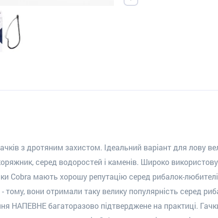
 гачків з дротяним захистом. Ідеальний варіант для лову ве
- коряжник, серед водоростей і каменів. Широко використо
ки Cobra мають хорошу репутацію серед рибалок-любителів 
 - тому, вони отримали таку велику популярність серед риб
ання НАПЕВНЕ багаторазово підтверджене на практиці. Гачк