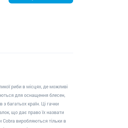
ликої риби в місцях, де можливі
вуються для оcнащення блеcен,
з багатьох країн. Ці гачки
алок, що дає право їх назвати
и Cobra виробляються тільки в