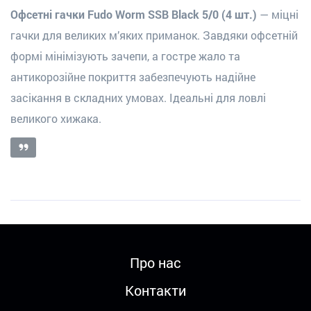
Офсетні гачки Fudo Worm SSB Black 5/0 (4 шт.)
— міцні
гачки для великих м’яких приманок. Завдяки офсетній
формі мінімізують зачепи, а гостре жало та
антикорозійне покриття забезпечують надійне
засікання в складних умовах. Ідеальні для ловлі
великого хижака.
Про нас
Контакти