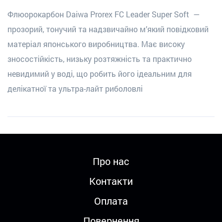
Флюорокарбон Daiwa Prorex FC Leader Super Soft —
прозорий, тонучий та надзвичайно м’який повідковий
матеріал японського виробництва. Має високу
зносостійкість, низьку розтяжність та практично
невидимий у воді, що робить його ідеальним для
делікатної та ультра-лайт риболовлі
Про нас
Контакти
Оплата
Повернення