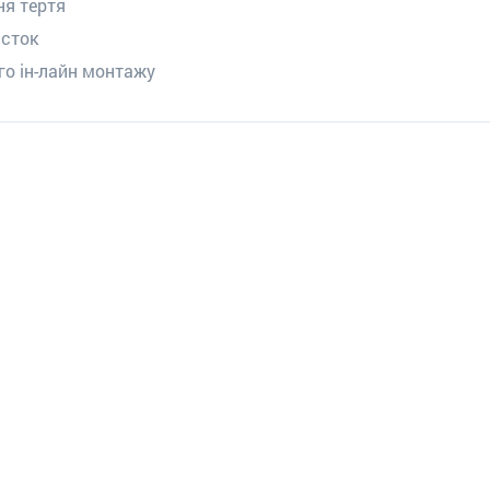
ня тертя
асток
го ін-лайн монтажу