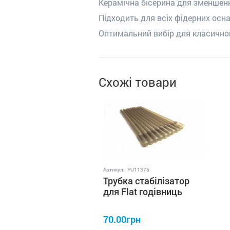
Керамічна бісерина для зменшен
Підходить для всіх фідерних осн
Оптимальний вибір для класично
Схожі товари
Артикул:
FU11375
Трубка стабілізатор
для Flat годівниць
профмонтаж (10од)
70.00грн