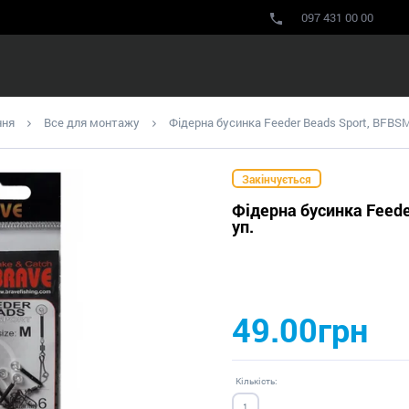
097 431 00 00
ння
Все для монтажу
Фідерна бусинка Feeder Beads Sport, BFBSM
Закінчується
Фідерна бусинка Feede
уп.
49.00грн
Кількість: