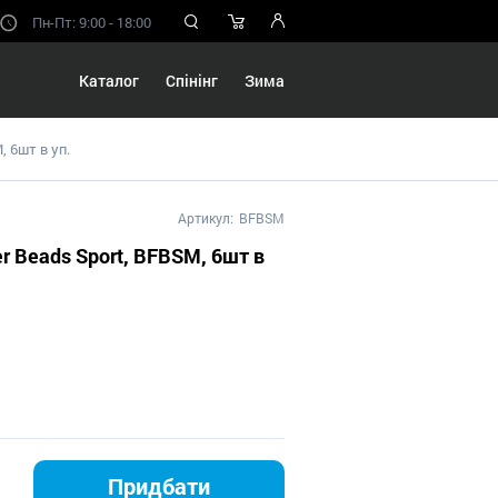
Пн-Пт: 9:00 - 18:00
Каталог
Спінінг
Зима
, 6шт в уп.
Артикул:
BFBSM
r Beads Sport, BFBSM, 6шт в
Придбати