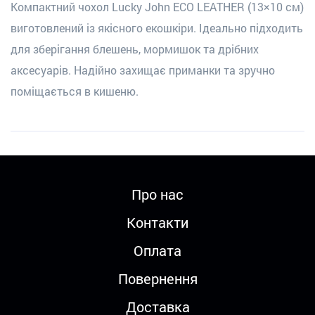
Компактний чохол Lucky John ECO LEATHER (13×10 см)
виготовлений із якісного екошкіри. Ідеально підходить
для зберігання блешень, мормишок та дрібних
аксесуарів. Надійно захищає приманки та зручно
поміщається в кишеню.
Про нас
Контакти
Оплата
Повернення
Доставка