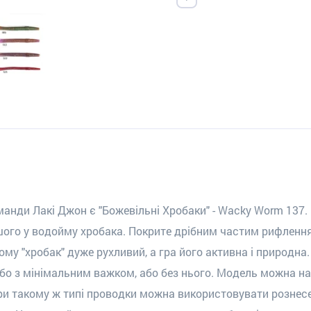
анди Лакі Джон є "Божевільні Хробаки" - Wacky Worm 137. 
ого у водойму хробака. Покрите дрібним частим рифлення
Тому "хробак" дуже рухливий, а гра його активна і природн
о з мінімальним важком, або без нього. Модель можна на
и такому ж типі проводки можна використовувати рознесені