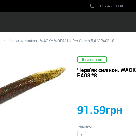
097 431 00 00
Черв'як силікон. WACKY WORM LJ Pro Series 5,4 "/ PA03 *8
В наявності
Черв'як силікон. WACKY
PA03 *8
91.59грн
Кількість: