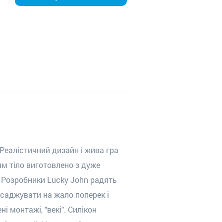
Реалістичний дизайн і жива гра
м тіло виготовлено з дуже
а. Розробники Lucky John радять
саджувати на жало поперек і
 монтажі, "векі". Силікон