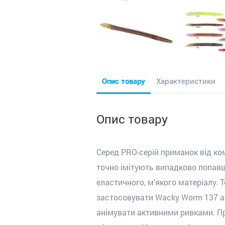
Опис товару
Характеристики
Опис товару
Серед PRO-серій приманок від ком
точно імітують випадково попавш
еластичного, м'якого матеріалу. 
застосовувати Wacky Worm 137 аб
анімувати активними ривками. Пр