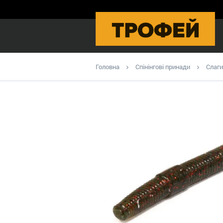
Головна
Спінінгові принади
Слаги