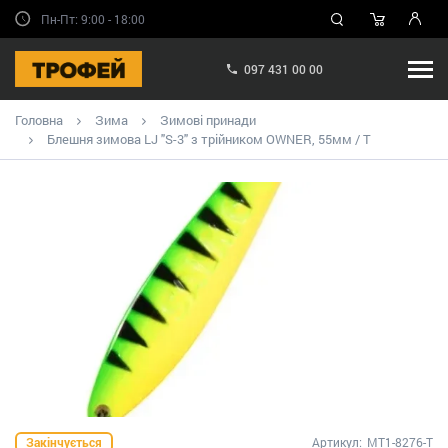
Пн-Пт: 9:00 - 18:00
097 431 00 00
Головна
Зима
Зимові принади
Блешня зимова LJ "S-3" з трійником OWNER, 55мм / T
Закінчується
Артикул:
MT1-8276-T