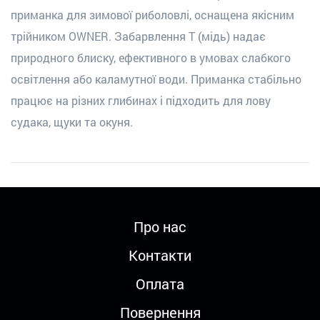
приманка для зимової риболовлі, оснащена якісним
трійником OWNER. Забарвлення T (мідь) надає
природного блиску, ефективного в умовах слабкого
освітлення або каламутної води. Приманка стабільно
працює на різних глибинах і підходить для лову
судака, щуки та окуня.
Про нас
Контакти
Оплата
Повернення