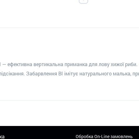
BI — ефективна вертикальна приманка для лову хижої риби
ідсікання. Забарвлення BI імітує натурального малька, п
ка
Обробка On-Line замовлень