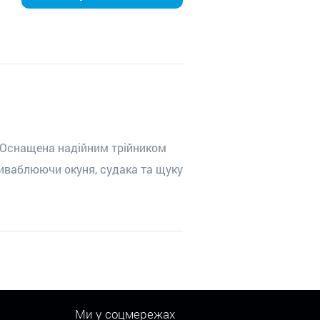
. Оснащена надійним трійником
риваблюючи окуня, судака та щуку
Ми у соцмережах