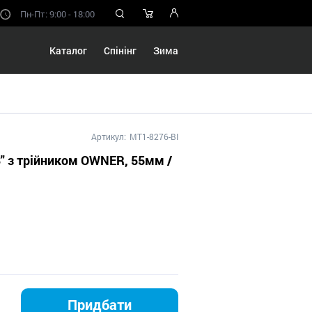
Пн-Пт: 9:00 - 18:00
Каталог
Спінінг
Зима
Артикул:
MT1-8276-BI
" з трійником OWNER, 55мм /
Придбати