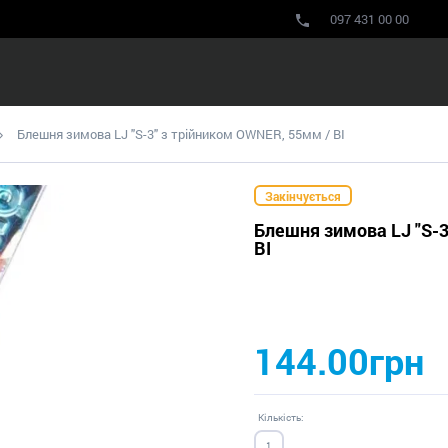
097 431 00 00
Блешня зимова LJ "S-3" з трійником OWNER, 55мм / BI
Закінчується
Блешня зимова LJ "S-3
BI
144.00грн
Кількість: