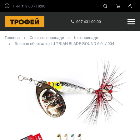
Пн-Пт: 9:00 - 18:00
097 431 00 00
Головна
Спінінгові принади
Інші принади
Блешня оберталка LJ TRIAN BLADE ROUND 6.0г / 004