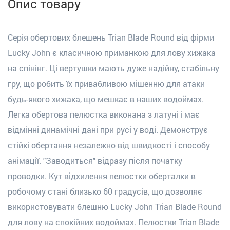
Опис товару
Серія обертових блешень Trian Blade Round від фірми
Lucky John є класичною приманкою для лову хижака
на спінінг. Ці вертушки мають дуже надійну, стабільну
гру, що робить їх привабливою мішенню для атаки
будь-якого хижака, що мешкає в наших водоймах.
Легка обертова пелюстка виконана з латуні і має
відмінні динамічні дані при русі у воді. Демонструє
стійкі обертання незалежно від швидкості і способу
анімації. "Заводиться" відразу після початку
проводки. Кут відхилення пелюстки оберталки в
робочому стані близько 60 градусів, що дозволяє
використовувати блешню Lucky John Trian Blade Round
для лову на спокійних водоймах. Пелюстки Trian Blade