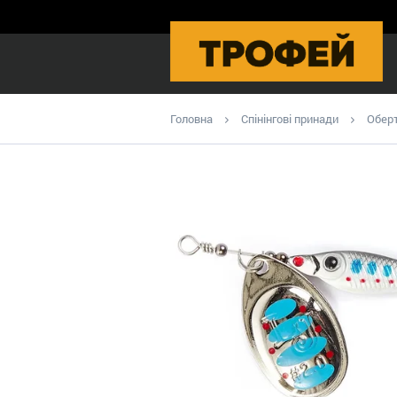
Головна
Спінінгові принади
Оберт