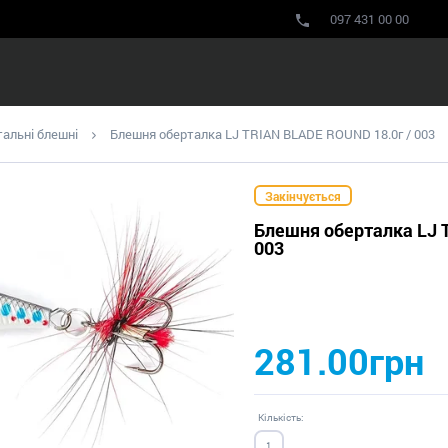
097 431 00 00
альні блешні
Блешня оберталка LJ TRIAN BLADE ROUND 18.0г / 003
Закінчується
Блешня оберталка LJ 
003
281.00грн
Кількість: