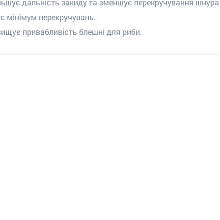
льшує дальність закиду та зменшує перекручування шнура 
є мінімум перекручувань.
вищує привабливість блешні для риби.