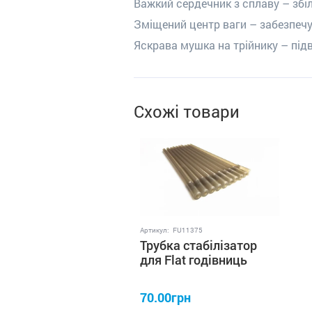
Важкий сердечник з сплаву – збі
Зміщений центр ваги – забезпечу
Яскрава мушка на трійнику – під
Схожі товари
Артикул:
FU11375
Трубка стабілізатор
для Flat годівниць
профмонтаж (10од)
70.00грн