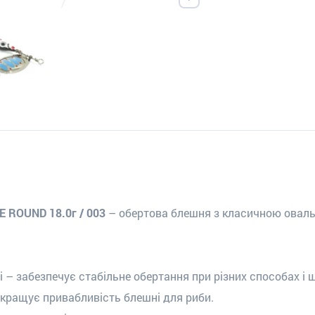
E ROUND 18.0г / 003
– обертова блешня з класичною оваль
 – забезпечує стабільне обертання при різних способах і
окращує привабливість блешні для риби.