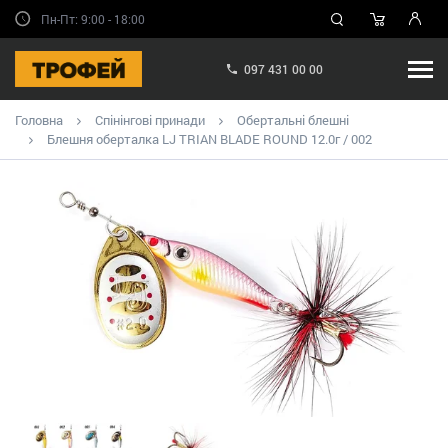
Пн-Пт: 9:00 - 18:00
097 431 00 00
Головна
Спінінгові принади
Обертальні блешні
Блешня оберталка LJ TRIAN BLADE ROUND 12.0г / 002