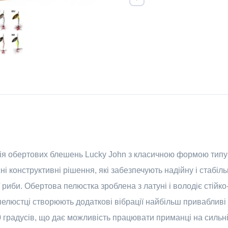
ерія обертових блешень Lucky John з класичною формою типу
 конструктивні рішення, які забезпечують надійну і стабільн
риби. Обертова пелюстка зроблена з латуні і володіє стійк
пелюстці створюють додаткові вібрації найбільш привабливі 
 градусів, що дає можливість працювати приманці на сильні