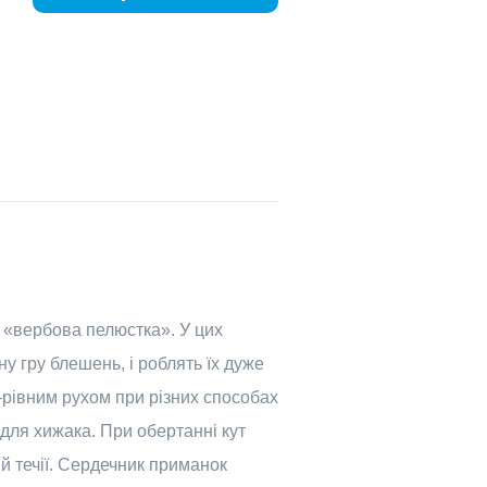
 «вербова пелюстка». У цих
у гру блешень, і роблять їх дуже
о-рівним рухом при різних способах
для хижака. При обертанні кут
й течії. Сердечник приманок