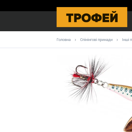
Головна
Спінінгові принади
Інші 