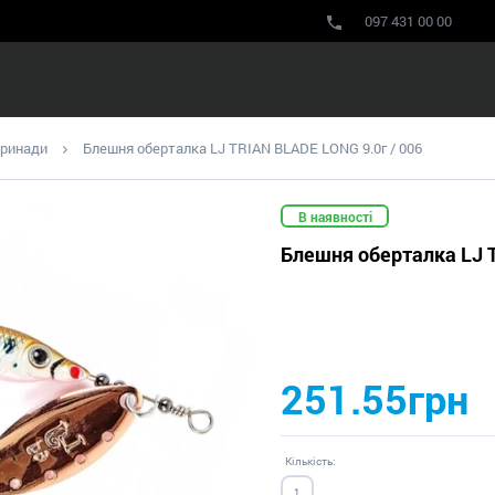
097 431 00 00
принади
Блешня оберталка LJ TRIAN BLADE LONG 9.0г / 006
В наявності
Блешня оберталка LJ T
251.55грн
Кількість: