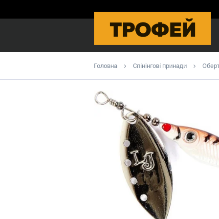
Головна
Спінінгові принади
Оберт