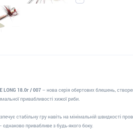
E LONG 18.0г / 007
– нова серія обертових блешень, створ
мальної привабливості хижої риби.
печує стабільну гру навіть на мінімальній швидкості пров
 однаково привабливе з будь-якого боку.