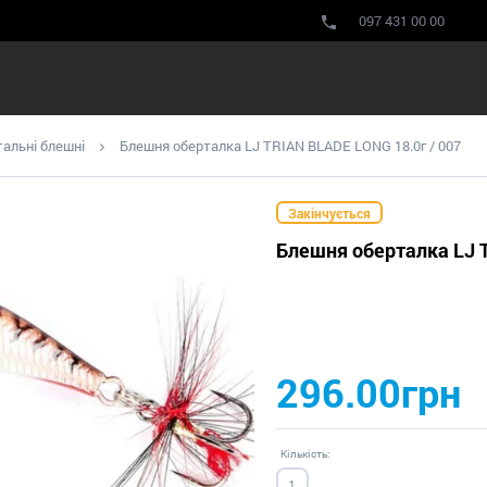
097 431 00 00
альні блешні
Блешня оберталка LJ TRIAN BLADE LONG 18.0г / 007
Закінчується
Блешня оберталка LJ T
296.00грн
Кількість: