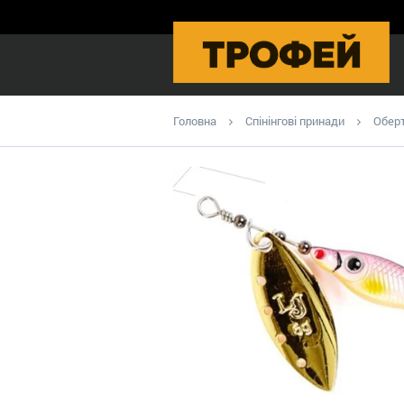
Головна
Спінінгові принади
Оберт