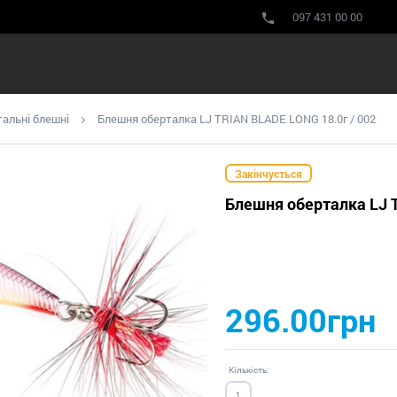
097 431 00 00
альні блешні
Блешня оберталка LJ TRIAN BLADE LONG 18.0г / 002
Закінчується
Блешня оберталка LJ T
296.00грн
Кількість: