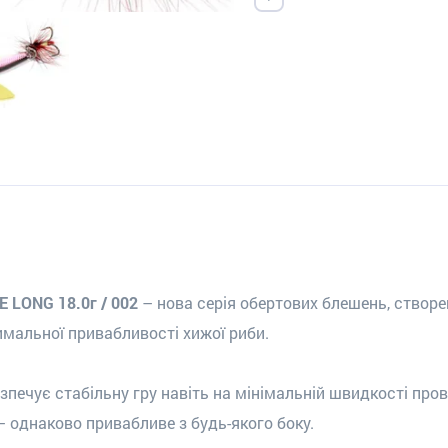
E LONG 18.0г / 002
– нова серія обертових блешень, створ
мальної привабливості хижої риби.
печує стабільну гру навіть на мінімальній швидкості пров
 однаково привабливе з будь-якого боку.