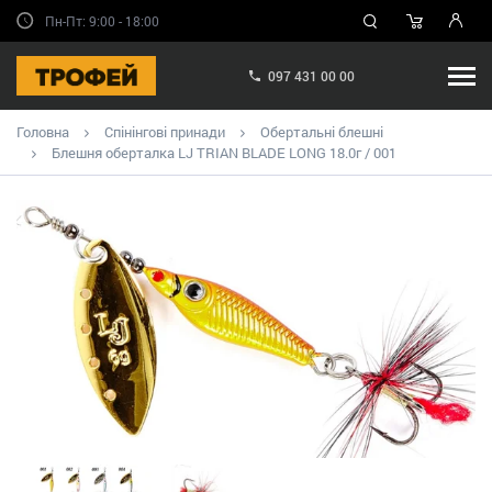
Пн-Пт: 9:00 - 18:00
097 431 00 00
Головна
Спінінгові принади
Обертальні блешні
Блешня оберталка LJ TRIAN BLADE LONG 18.0г / 001