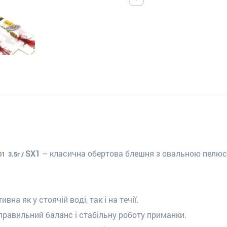
SX1
– класична обертова блешня з овальною пелюс
1 3.5г /
а як у стоячій воді, так і на течії.
правильний баланс і стабільну роботу приманки.