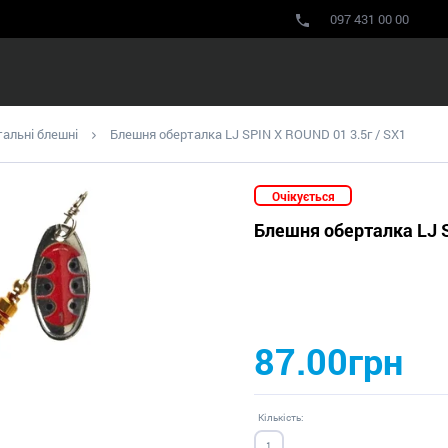
097 431 00 00
альні блешні
Блешня оберталка LJ SPIN X ROUND 01 3.5г / SX1
Очікується
Блешня оберталка LJ S
87.00грн
Кількість: