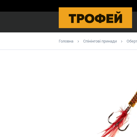
Головна
Спінінгові принади
Оберт