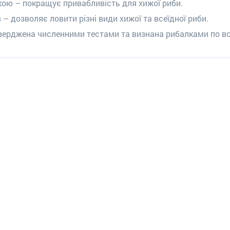
кою – покращує привабливість для хижої риби.
 – дозволяє ловити різні види хижої та всеїдної риби.
тверджена численними тестами та визнана рибалками по вс