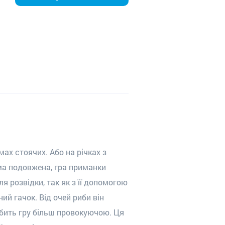
ах стоячих. Або на річках з
рма подовжена, гра приманки
 розвідки, так як з її допомогою
й гачок. Від очей риби він
обить гру більш провокуючою. Ця