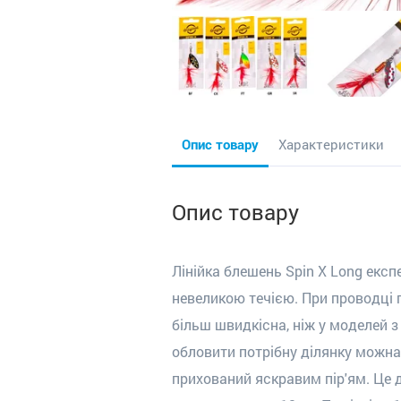
Опис товару
Характеристики
Опис товару
Лінійка блешень Spin X Long екс
невеликою течією. При проводці п
більш швидкісна, ніж у моделей з
обловити потрібну ділянку можна
прихований яскравим пір'ям. Це 