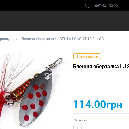
097 431 00 00
принади
Блешня оберталка LJ SPIN X LONG 05 12.0г / SR
Закінчується
Блешня оберталка LJ S
114.00грн
Кількість: