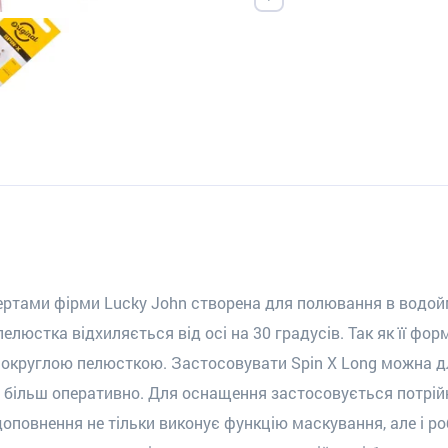
пертами фірми Lucky John створена для полювання в водойм
елюстка відхиляється від осі на 30 градусів. Так як її фо
 округлою пелюсткою. Застосовувати Spin X Long можна для
 більш оперативно. Для оснащення застосовується потрійни
доповнення не тільки виконує функцію маскування, але і р