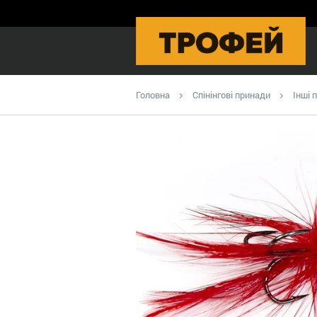
Головна
Спінінгові принади
Інші 