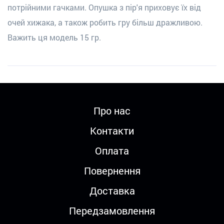
потрійними гачками. Опушка з пір'я приховує їх від
очей хижака, а також робить гру більш дражливою.
Важить ця модель 15 гр.
Про нас
Контакти
Оплата
Повернення
Доставка
Передзамовлення