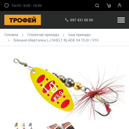
Пн-Пт: 9:00 - 18:00
097 431 00 00
Головна
Спінінгові принади
Інші принади
Блешня оберталка LJ SHELT BLADE 04 15.0г / 010