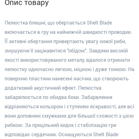
Опис товару
Пелюстка блешні, що обертається Shelt Blade
включається в гру на найнижчій швидкості проводки.
ЇЇ активні обертання привертають увагу хижої риби,
змушуючи її зацікавитися "обідом". Завдяки високій
якості використовуваного металу, вдалося отримати
пелюстку одночасно легкою, міцною і дуже тонкою. На
поверхню пластини нанесені насічки, що створюють
додатковий акустичний ефект. Пелюстка
забарвлюється по обидва боки. Забарвлення
відрізняються кольором і ступенем яскравості, але всі
вони доповнені смужками для більшої схожості з цією
рибкою. За прицільний кидок і стабілізацію гри
відповідає сердечник. Оснащуються Shelt Blade