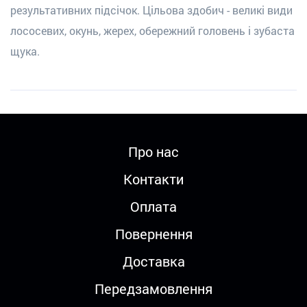
результативних підсічок. Цільова здобич - великі види
лососевих, окунь, жерех, обережний головень і зубаста
щука.
Про нас
Контакти
Оплата
Повернення
Доставка
Передзамовлення