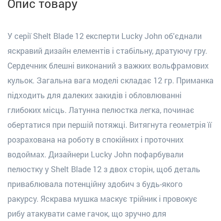
Опис товару
У серії Shelt Blade 12 експерти Lucky John об'єднали
яскравий дизайн елементів і стабільну, дратуючу гру.
Сердечник блешні виконаний з важких вольфрамових
кульок. Загальна вага моделі складає 12 гр. Приманка
підходить для далеких закидів і обловлюванні
глибоких місць. Латунна пелюстка легка, починає
обертатися при першій потяжці. Витягнута геометрія її
розрахована на роботу в спокійних і проточних
водоймах. Дизайнери Lucky John пофарбували
пелюстку у Shelt Blade 12 з двох сторін, щоб деталь
приваблювала потенційну здобич з будь-якого
ракурсу. Яскрава мушка маскує трійник і провокує
рибу атакувати саме гачок, що зручно для