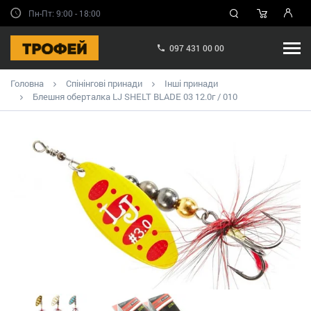
Пн-Пт: 9:00 - 18:00
097 431 00 00
Головна
Спінінгові принади
Інші принади
Блешня оберталка LJ SHELT BLADE 03 12.0г / 010