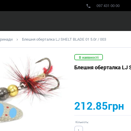
097 431 00 00
принади
Блешня оберталка LJ SHELT BLADE 01 5.0г / 003
В наявності
Блешня оберталка LJ S
212.85грн
Кількість: