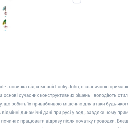
ade - новинка від компанії Lucky John, є класичною приман
на основі сучасних конструктивних рішень і володіють ст
ру, що робить їх привабливою мішенню для атаки будь-яког
ає відмінні динамічні дані при русі у воді, завдяки чому п
 починає працювати відразу після початку проводки. Бле