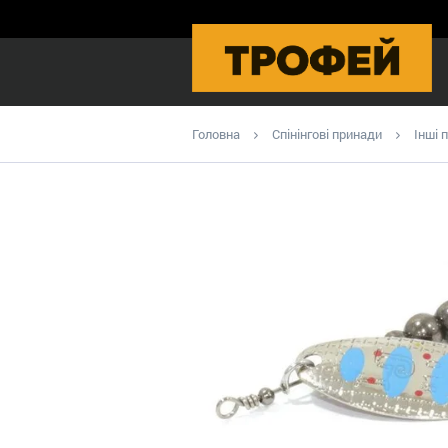
Головна
Спінінгові принади
Інші 