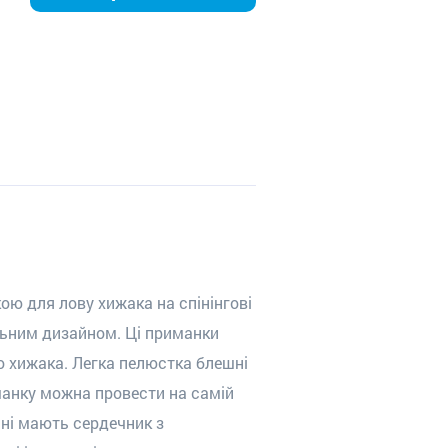
кою для лову хижака на спінінгові
ильним дизайном. Ці приманки
о хижака. Легка пелюстка блешні
риманку можна провести на самій
шні мають сердечник з