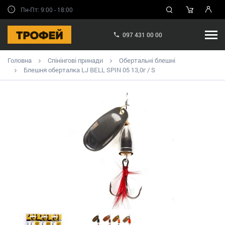
Пн-Пт: 9:00 - 18:00
097 431 00 00
Головна
Спінінгові принади
Обертальні блешні
Блешня оберталка LJ BELL SPIN 05 13,0г / S