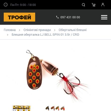
Пн-Пт: 9:00 - 18:00
097 431 00 00
Головна
Спінінгові принади
Обертальні блешні
Блешня оберталка LJ BELL SPIN 01 3.5г / CRD