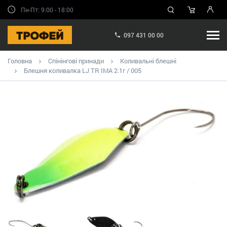
Пн-Пт: 9:00 - 18:00
097 431 00 00
Головна
Спінінгові принади
Коливальні блешні
Блешня коливалка LJ TR IMA 2.1г / 005