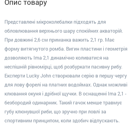
Опис товару
Представлені мікроколебалки підходять для
обловлювання верхнього шару спокійних акваторій.
При довжині 2,6 см приманка важить 2,1 гр. Має
форму витягнутого ромба. Вигин пластини і геометрія
дозволяють Ima 2,1 динамічно коливатися на
неспішній рівномірці, щоб розбуркати пасивну рибу.
Експерти Lucky John створювали серію в першу чергу
для лову форелі на платних водоймах. Однак можливі
клювання окуня і дрібної щучки. В оснащенні Ima 2,1 -
безбородий одинарник. Такий гачок менше травмує
губу клюнувшої риби, що зручно при ловлі за
спортивним принципом, коли здобич відпускають.