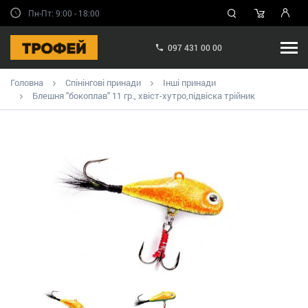
Пн-Пт: 9:00 - 18:00
097 431 00 00
Головна
Спінінгові принади
Інші принади
Блешня "бокоплав" 11 гр., хвіст-хутро,підвіска трійник