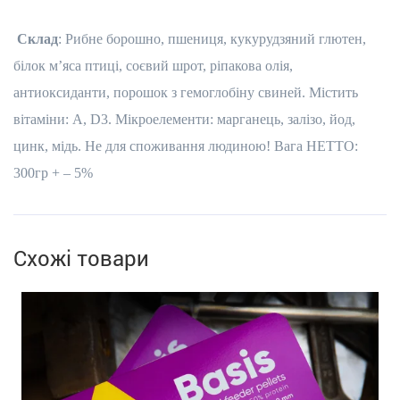
Склад
: Рибне борошно, пшениця, кукурудзяний глютен,
білок м’яса птиці, соєвий шрот, ріпакова олія,
антиоксиданти, порошок з гемоглобіну свиней. Містить
вітаміни:
A, D3
. Мікроелементи: марганець, залізо, йод,
цинк, мідь. Не для споживання людиною! Вага НЕТТО:
300гр + ­– 5%
Схожі товари