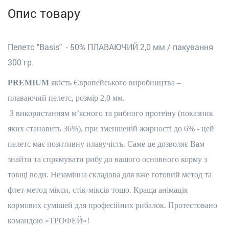
Опис товару
Пелетс "
Basis" - 50% ПЛАВАЮЧИЙ 2,0 мм / пакування
300 гр.
PREMIUM
якість Європейського виробництва –
плаваючий пелетс, розмір 2,0 мм.
З використанням м’ясного та рибного протеїну (показник
яких становить 36%), при зменшеній жирності до 6
%
- цей
пелетс має позитивну плавучість. Саме це дозволяє Вам
знайти та спрямувати рибу до вашого основного корму з
товщі води. Незамінна складова для вже готовий метод та
флет
-
метод мікси, стік
-
міксів тощо. Краща анімація
кормових сумішей для професійних рибалок. Протестовано
командою «ТРОФЕЙ»!