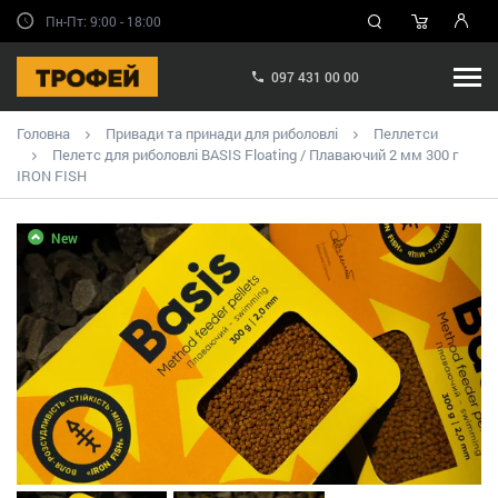
Пн-Пт: 9:00 - 18:00
097 431 00 00
Головна
Привади та принади для риболовлі
Пеллетси
Пелетс для риболовлі BASIS Floating / Плаваючий 2 мм 300 г
IRON FISH
New