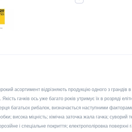
широкий асортимент відрізняють продукцію одного з грандів 
Якість гачків ось уже багато років утримує їх в розряді еліт
ерця багатьох рибалок, визначається наступними факторам
обки; висока міцність; хімічна заточка жала гачка; суворий 
розійне і спеціальне покриття; електрополіровка поверхні гач