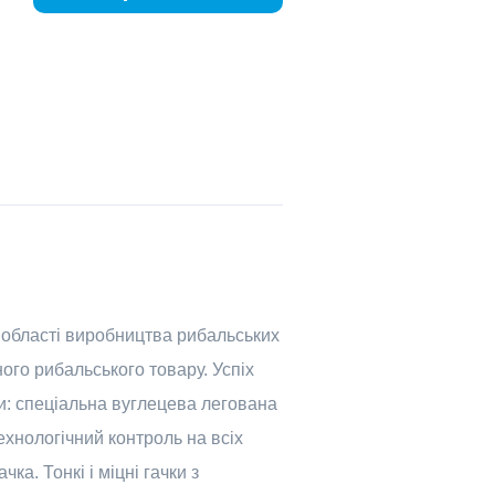
в області виробництва рибальських
ного рибальського товару. Успіх
и: спеціальна вуглецева легована
технологічний контроль на всіх
ка. Тонкі і міцні гачки з