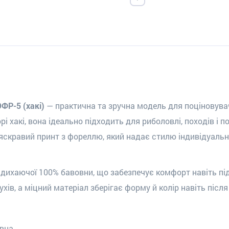
ФР-5 (хакі)
— практична та зручна модель для поціновувач
і хакі, вона ідеально підходить для риболовлі, походів і п
скравий принт з фореллю, який надає стилю індивідуальн
а дихаючої 100% бавовни, що забезпечує комфорт навіть пі
ухів, а міцний матеріал зберігає форму й колір навіть післ
овна