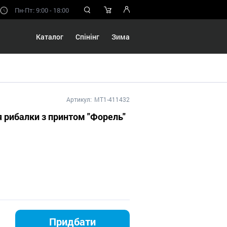
Пн-Пт: 9:00 - 18:00
Каталог
Спінінг
Зима
Артикул:
MT1-411432
я рибалки з принтом "Форель"
Придбати