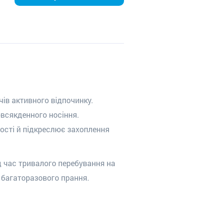
ів активного відпочинку.
овсякденного носіння.
ості й підкреслює захоплення
д час тривалого перебування на
я багаторазового прання.