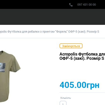
097 431 00 00
opolis Футболка для рибалки з принтом "Форель" ОФР-5 (хакі). Розмір S
Закінчується
Acropolis Футболка дл
ОФР-5 (хакі). Розмір S
405.00грн
Кількість: