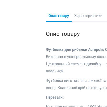
Опис товару
Характеристики
Опис товару
Футболка для рибалки Acropolis О
Виконана в універсальному кольор
Центральний елемент дизайну — я
власника.
Футболка виготовлена з м’якої т
сонці. Класичний крій не сковує р
Переваги:
Натуральна тканина — 100% бав