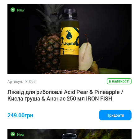
New
в наявності
Артикул:
IF_069
Ліквід для риболовлі Acid Pear & Pineapple /
Кисла груша & Ананас 250 мл IRON FISH
249.00грн
Придбати
New