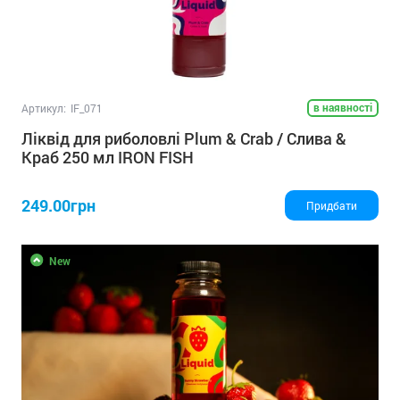
в наявності
Артикул:
IF_071
Ліквід для риболовлі Plum & Crab / Слива &
Краб 250 мл IRON FISH
249.00грн
Придбати
New