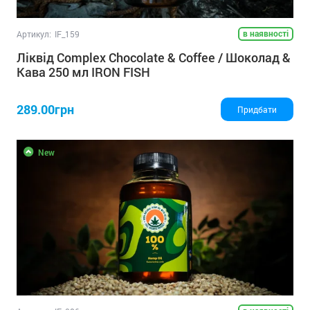
в наявності
Артикул:
IF_159
Ліквід Complex Chocolate & Coffee / Шоколад &
Кава 250 мл IRON FISH
289.00грн
Придбати
New