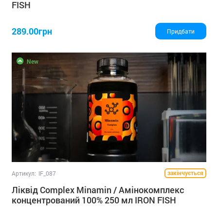
FISH
289.00грн
Придбати
New
закінчується
Артикул:
IF_087
Ліквід Complex Minamin / Амінокомплекс
концентрований 100% 250 мл IRON FISH