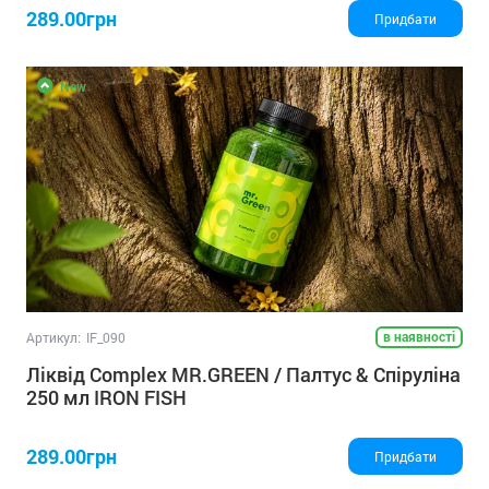
289.00грн
Придбати
New
в наявності
Артикул:
IF_090
Ліквід Complex MR.GREEN / Палтус & Спіруліна
250 мл IRON FISH
289.00грн
Придбати