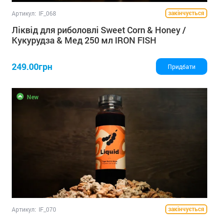
закінчується
Артикул:
IF_068
Ліквід для риболовлі Sweet Corn & Honey /
Кукурудза & Мед 250 мл IRON FISH
249.00грн
Придбати
New
закінчується
Артикул:
IF_070