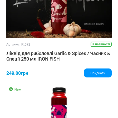
в наявності
Артикул:
IF_072
Ліквід для риболовлі Garlic & Spices / Часник &
Спеції 250 мл IRON FISH
249.00грн
Придбати
New