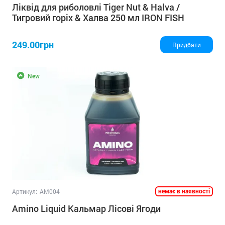
Ліквід для риболовлі Tiger Nut & Halva /
Тигровий горіх & Халва 250 мл IRON FISH
249.00грн
Придбати
New
немає в наявності
Артикул:
AM004
Amino Liquid Кальмар Лісові Ягоди