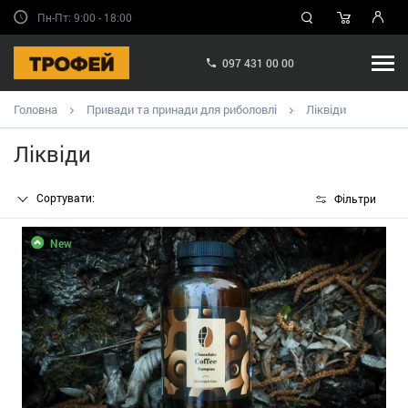
Пн-Пт: 9:00 - 18:00
097 431 00 00
Головна
Привади та принади для риболовлі
Ліквіди
Ліквіди
Сортувати:
Фільтри
New