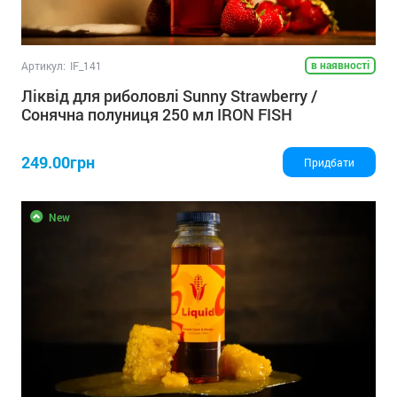
в наявності
Артикул:
IF_141
Ліквід для риболовлі Sunny Strawberry /
Сонячна полуниця 250 мл IRON FISH
249.00грн
Придбати
New