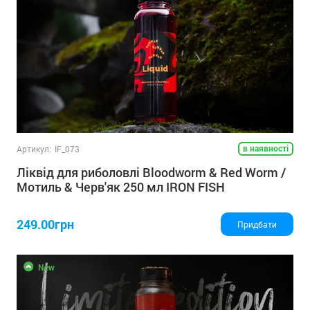
в наявності
Артикул:
IF_073
Ліквід для риболовлі Bloodworm & Red Worm /
Мотиль & Черв'як 250 мл IRON FISH
249.00грн
Придбати
New