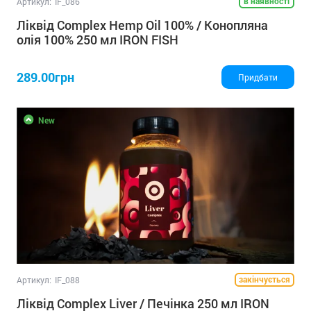
в наявності
Артикул:
IF_086
Ліквід Complex Hemp Oil 100% / Конопляна
олія 100% 250 мл IRON FISH
289.00грн
Придбати
New
закінчується
Артикул:
IF_088
Ліквід Complex Liver / Печінка 250 мл IRON